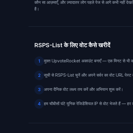
कौन सा आज़माएँ, और ज़्यादातर लोग पहले पेज से आगे कभी नहीं देखते।
है।
RSPS-List के लिए वोट कैसे खरीदें
मुफ़्त UpvoteRocket अकाउंट बनाएँ — एक मिनट से भी 
1
सूची से RSPS-List चुनें और अपने सर्वर का वोट URL पेस्ट 
2
अपना दैनिक वोट लक्ष्य तय करें और अभियान शुरू करें।
3
हम चौबीसों घंटे यूनिक रेजिडेंशियल IP से वोट भेजते हैं — हर 
4