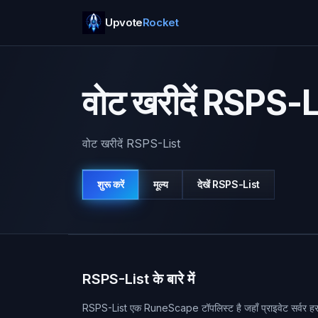
Upvote
Rocket
वोट खरीदें RSPS-L
वोट खरीदें RSPS-List
शुरू करें
मूल्य
देखें
RSPS-List
RSPS-List के बारे में
RSPS-List एक RuneScape टॉपलिस्ट है जहाँ प्राइवेट सर्वर हर दिन हज