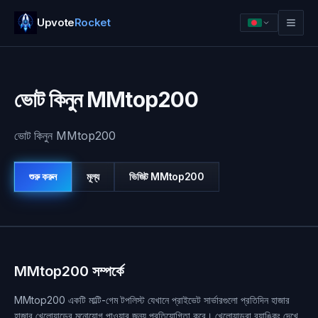
Upvote
Rocket
ভোট কিনুন MMtop200
ভোট কিনুন MMtop200
শুরু করুন
মূল্য
ভিজিট
MMtop200
লগ ইন
শুরু করুন
MMtop200 সম্পর্কে
MMtop200 একটি মাল্টি-গেম টপলিস্ট যেখানে প্রাইভেট সার্ভারগুলো প্রতিদিন হাজার
হাজার খেলোয়াড়ের মনোযোগ পাওয়ার জন্য প্রতিযোগিতা করে। খেলোয়াড়রা র‍্যাঙ্কিং দেখে