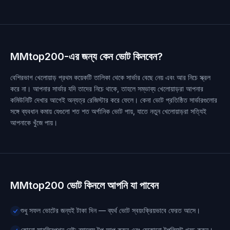
MMtop200-এর জন্য কেন ভোট কিনবেন?
বেশিরভাগ খেলোয়াড় প্রথম কয়েকটি তালিকা থেকে সার্ভার বেছে নেয় এবং আর নিচে স্ক্রল
করে না। আপনার সার্ভার যদি তাদের নিচে থাকে, তাহলে সম্ভাব্য খেলোয়াড়রা আপনার
কমিউনিটি দেখার আগেই অন্যত্র রেজিস্টার করে ফেলে। কেনা ভোট প্রতিষ্ঠিত সার্ভারগুলোর
সঙ্গে ব্যবধান কমায় যেগুলো শত শত অর্গানিক ভোট পায়, যাতে নতুন খেলোয়াড়রা সত্যিই
আপনাকে খুঁজে পায়।
MMtop200 ভোট কিনলে আপনি যা পাবেন
শুধু সফল ভোটের জন্যই টাকা দিন — ব্যর্থ ভোট স্বয়ংক্রিয়ভাবে ফেরত আসে।
কোনো সাবস্ক্রিপশন নেই: ব্যালেন্স টপ আপ করুন এবং যেকোনো টপলিস্টে খরচ করুন।