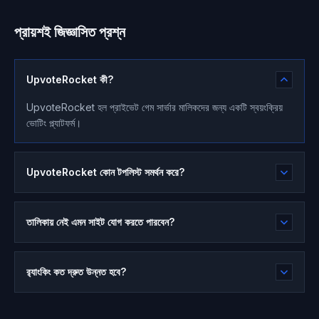
প্রায়শই জিজ্ঞাসিত প্রশ্ন
UpvoteRocket কী?
UpvoteRocket হল প্রাইভেট গেম সার্ভার মালিকদের জন্য একটি স্বয়ংক্রিয়
ভোটিং প্ল্যাটফর্ম।
UpvoteRocket কোন টপলিস্ট সমর্থন করে?
তালিকায় নেই এমন সাইট যোগ করতে পারবেন?
র‍্যাংকিং কত দ্রুত উন্নত হবে?