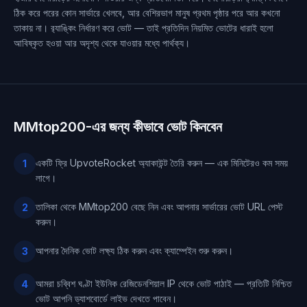
ঠিক করে পরের কোন সার্ভারে খেলবে, আর বেশিরভাগ মানুষ প্রথম পৃষ্ঠার পরে আর কখনো
তাকায় না। র‍্যাঙ্কিং নির্ধারণ করে ভোট — তাই প্রতিদিন নিয়মিত ভোটের ধারাই হলো
আবিষ্কৃত হওয়া আর অদৃশ্য থেকে যাওয়ার মধ্যে পার্থক্য।
MMtop200-এর জন্য কীভাবে ভোট কিনবেন
একটি ফ্রি UpvoteRocket অ্যাকাউন্ট তৈরি করুন — এক মিনিটেরও কম সময়
1
লাগে।
তালিকা থেকে MMtop200 বেছে নিন এবং আপনার সার্ভারের ভোট URL পেস্ট
2
করুন।
আপনার দৈনিক ভোট লক্ষ্য ঠিক করুন এবং ক্যাম্পেইন শুরু করুন।
3
আমরা চব্বিশ ঘণ্টা ইউনিক রেজিডেনশিয়াল IP থেকে ভোট পাঠাই — প্রতিটি নিশ্চিত
4
ভোট আপনি ড্যাশবোর্ডে লাইভ দেখতে পাবেন।