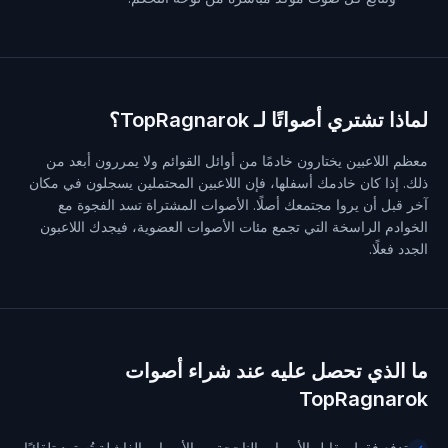
لماذا تشتري أصواتًا لـ TopRagnarok؟
معظم اللاعبين يختارون خادمًا من أوائل القوائم ولا يمررون أبعد من
ذلك. إذا كان خادمك أسفلها، فإن اللاعبين المحتملين يسجلون في مكان
آخر قبل أن يروا مجتمعك أصلًا. الأصوات المشتراة تسد الفجوة مع
الخوادم الراسخة التي تجمع مئات الأصوات العضوية، فيجدك اللاعبون
الجدد فعلًا.
ما الذي تحصل عليه عند شراء أصوات
TopRagnarok
تدفع فقط مقابل الأصوات الناجحة — الأصوات الفاشلة تُسترد تلقائيًا.