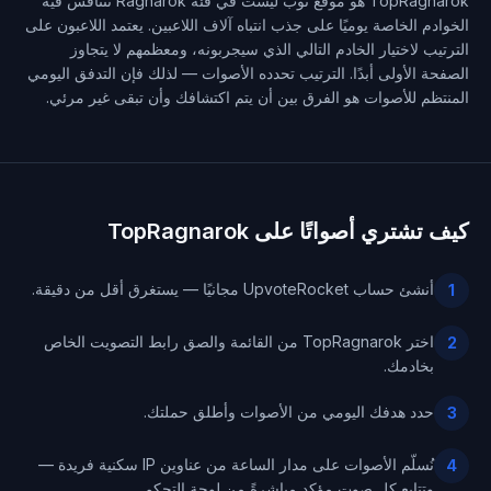
TopRagnarok هو موقع توب ليست في فئة Ragnarok تتنافس فيه
الخوادم الخاصة يوميًا على جذب انتباه آلاف اللاعبين. يعتمد اللاعبون على
الترتيب لاختيار الخادم التالي الذي سيجربونه، ومعظمهم لا يتجاوز
الصفحة الأولى أبدًا. الترتيب تحدده الأصوات — لذلك فإن التدفق اليومي
المنتظم للأصوات هو الفرق بين أن يتم اكتشافك وأن تبقى غير مرئي.
كيف تشتري أصواتًا على TopRagnarok
أنشئ حساب UpvoteRocket مجانيًا — يستغرق أقل من دقيقة.
1
اختر TopRagnarok من القائمة والصق رابط التصويت الخاص
2
بخادمك.
حدد هدفك اليومي من الأصوات وأطلق حملتك.
3
نُسلّم الأصوات على مدار الساعة من عناوين IP سكنية فريدة —
4
وتتابع كل صوت مؤكد مباشرةً من لوحة التحكم.