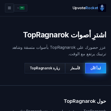
Upvote
Rocket
اشترِ أصوات TopRagnarok
عزز حضورك على TopRagnarok بأصوات متسقة وشاهد
ترتيبك يرتفع مع الوقت.
ابدأ الآن
الأسعار
زيارة
TopRagnarok
تسجيل الدخول
ابدأ الآن
حول TopRagnarok