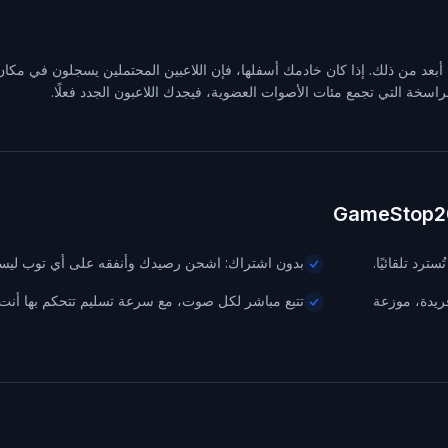
ن أبعد من ذلك. إذا كان خادمك أسفلها، فإن اللاعبين المحتملين يسجلون في مكان
راسخة التي تجمع مئات الأصوات العضوية، فيجدك اللاعبون الجدد فعلًا.
رد تلقائيًا.
بدون اشتراك: اشحن رصيدك وأنفقه على أي توب ليست
اعة من عناوين IP سكنية فريدة، موزعة
تتبع مباشر لكل صوت، مع سرعة تسليم تتحكم بها أنت.