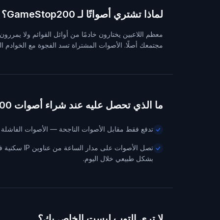
لماذا تشتري أصواتًا لـ GameStop200؟
معظم اللاعبين يختارون خادمًا من أوائل القوائم ولا يمررو
مجتمعك أصلًا. الأصوات المشتراة تسد الفجوة مع الخوادم ال
ما الذي تحصل عليه عند شراء أصوات GameStop200
تدفع فقط مقابل الأصوات الناجحة — الأصوات الفاشلة تُست
تصل الأصوات على مدار الس
بشكل طبيعي خلال اليوم.
لا ترى التوب ليست الخاص بك؟