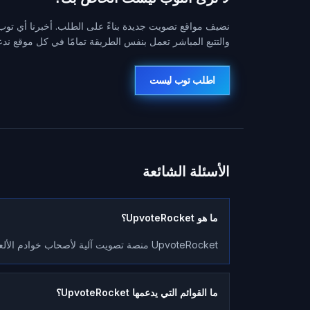
نضيف مواقع تصويت جديدة بناءً على الطلب. أخبرنا أي توب 
والتتبع المباشر تعمل بنفس الطريقة تمامًا في كل موقع ندع
اطلب توب ليست
الأسئلة الشائعة
ما هو UpvoteRocket؟
UpvoteRocket منصة تصويت آلية لأصحاب خوادم الألعاب الخاصة. ندير حملات تصويت مستمرة عبر أكبر قوائم الألعاب.
ما القوائم التي يدعمها UpvoteRocket؟