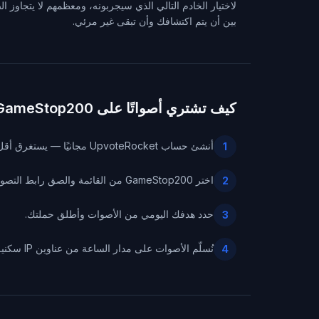
لاختيار الخادم التالي الذي سيجربونه، ومعظمهم لا يتجاوز ا
بين أن يتم اكتشافك وأن تبقى غير مرئي.
كيف تشتري أصواتًا على GameStop200
أنشئ حساب UpvoteRocket مجانيًا — يستغرق أقل من دقيقة.
1
اختر GameStop200 من القائمة والصق رابط التصويت الخاص بخادمك.
2
حدد هدفك اليومي من الأصوات وأطلق حملتك.
3
نُسلّم الأصوات على مدار الساعة من عناوين IP سكنية فريدة — وتتابع كل صوت مؤكد مباشرةً من لوحة التحكم.
4