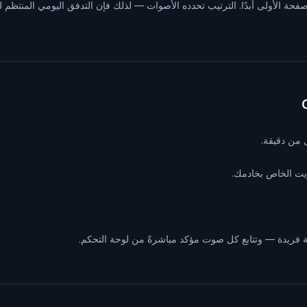
لصفحة الأولى أبدًا. الترتيب تحدده الأصوات — لذلك فإن التدفق اليومي المنتظم 