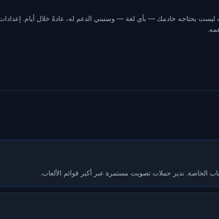
ليست يحتاجه خادمك — بأي لغة — وسنبني الدعم له، عادةً خلال أيام. إعدادات ا
مه.