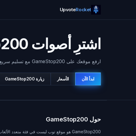
Upvote
Rocket
اشترِ أصوات GameStop200
ارفع موقعك على GameStop200 مع تسليم سريع وآمن. اشترِ أصواتاً الآن وابنِ زخماً ثابتاً.
ابدأ الآن
الأسعار
زيارة
GameStop200
حول GameStop200
GameStop200 هو موقع توب ليست في فئة متعدد ال